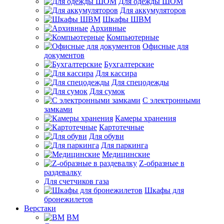
Для одежды ШОМ
Для аккумуляторов
Шкафы ШВМ
Архивные
Компьютерные
Офисные для
документов
Бухгалтерские
Для кассира
Для спецодежды
Для сумок
С электронными
замками
Камеры хранения
Картотечные
Для обуви
Для паркинга
Медицинские
Z-образные в
раздевалку
Для счетчиков газа
Шкафы для
бронежилетов
Верстаки
ВМ