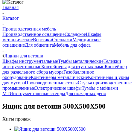
Главная
-
Каталог
-
Производственная мебель
Производственное оснащение
Складское
Шкафы
металлические
Верстаки
Стеллажи
Медицинское
оснащение
Для общепита
Мебель для офиса
-
Ящики для ветоши
Шкафы инструментальные
Тумбы металлические
Тележки
инструментальные
Контейнеры для ртутных ламп
Контейнер
для раздельного сбора мусора
Газобаллонное
оборудование
Контейнеры металлические
Контейнеры и урны
для мусора
Производственные столы
Стулья производственные
промышленные
Электрические шкафы
Тумбы с мойками
МТ
Инструментальные стенды
Для пожарных депо
Ящик для ветоши 500Х500Х500
Хиты продаж