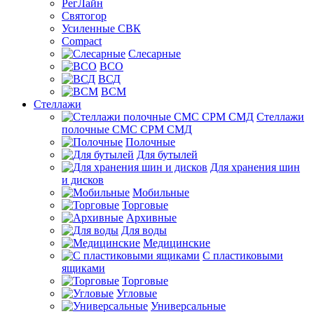
РегЛайн
Святогор
Усиленные СВК
Compact
Слесарные
ВСО
ВСД
ВСМ
Стеллажи
Стеллажи
полочные СМС СРМ СМД
Полочные
Для бутылей
Для хранения шин
и дисков
Мобильные
Торговые
Архивные
Для воды
Медицинские
С пластиковыми
ящиками
Торговые
Угловые
Универсальные