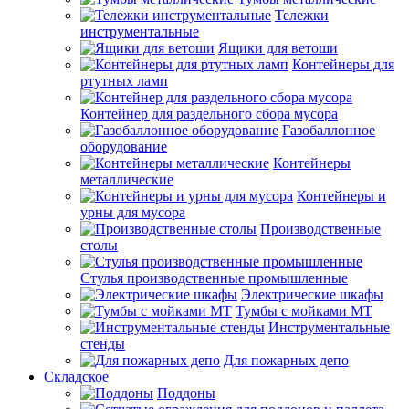
Тележки
инструментальные
Ящики для ветоши
Контейнеры для
ртутных ламп
Контейнер для раздельного сбора мусора
Газобаллонное
оборудование
Контейнеры
металлические
Контейнеры и
урны для мусора
Производственные
столы
Стулья производственные промышленные
Электрические шкафы
Тумбы с мойками МТ
Инструментальные
стенды
Для пожарных депо
Складское
Поддоны