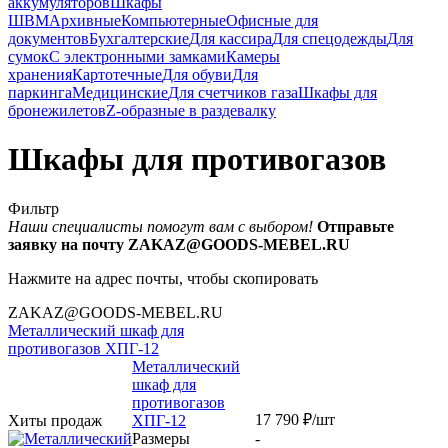
аккумуляторов
Шкафы
ШВМ
Архивные
Компьютерные
Офисные для
документов
Бухгалтерские
Для кассира
Для спецодежды
Для
сумок
С электронными замками
Камеры
хранения
Картотечные
Для обуви
Для
паркинга
Медицинские
Для счетчиков газа
Шкафы для
бронежилетов
Z-образные в раздевалку
Шкафы для противогазов
Фильтр
Наши специалисты помогут вам с выбором!
Отправьте
заявку на почту ZAKAZ@GOODS-MEBEL.RU
Нажмите на адрес почты, чтобы скопировать
ZAKAZ@GOODS-MEBEL.RU
Металлический шкаф для
противогазов ХПГ-12
Металлический
шкаф для
противогазов
17 790
₽
/шт
Хиты продаж
ХПГ-12
Размеры
-