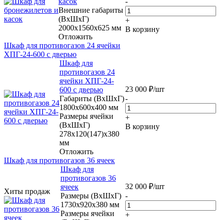
касок
-
Внешние габариты
(ВхШхГ)
+
2000х1560х625 мм
В корзину
Отложить
Шкаф для противогазов 24 ячейки
ХПГ-24-600 с дверью
Шкаф для
противогазов 24
ячейки ХПГ-24-
23 000
₽
/шт
600 с дверью
Габариты (ВхШхГ)
-
1800x600x400 мм
Размеры ячейки
+
(ВхШхГ)
В корзину
278х120(147)х380
мм
Отложить
Шкаф для противогазов 36 ячеек
Шкаф для
противогазов 36
32 000
₽
/шт
ячеек
Хиты продаж
Размеры (ВхШхГ)
-
1730x920x380 мм
Размеры ячейки
+