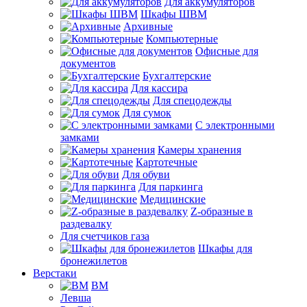
Для аккумуляторов
Шкафы ШВМ
Архивные
Компьютерные
Офисные для
документов
Бухгалтерские
Для кассира
Для спецодежды
Для сумок
С электронными
замками
Камеры хранения
Картотечные
Для обуви
Для паркинга
Медицинские
Z-образные в
раздевалку
Для счетчиков газа
Шкафы для
бронежилетов
Верстаки
ВМ
Левша