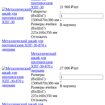
противогазов
21 900
₽
/шт
ХПГ-30
Габариты
-
(ВхШхГ)
1500x870x380 мм
+
Размеры ячейки
В корзину
(ВхШхГ)
225х160х350 мм
Отложить
Металлический шкаф для
противогазов ХПГ-30-870 с
дверьми
Металлический
шкаф для
противогазов
ХПГ-30-870 с
27 000
₽
/шт
дверьми
-
Размеры
(ВхШхГ)
+
1500x870x380 мм
В корзину
Размеры ячейки
(ВхШхГ)
225х160х350 мм
Отложить
Металлический шкаф для