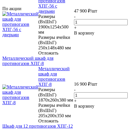
противогазов
ХПГ-56 с
По акции
47 900
₽
/шт
дверьми
Размеры
-
(ВхШхГ)
1900х1254х500
+
мм
В корзину
Размеры ячейки
(ВхШхГ)
250х148х480 мм
Отложить
Металлический шкаф для
противогазов ХПГ-8
Металлический
шкаф для
противогазов
16 900
₽
/шт
ХПГ-8
Размеры
-
(ВхШхГ)
1870x260x380 мм
+
Размеры ячейки
В корзину
(ВхШхГ)
205х200х350 мм
Отложить
Шкаф для 12 противогазов ХПГ-12