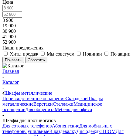
Цена
8 900
19 900
30 900
41 900
52 900
Наши предложения
Хиты продаж
Мы советуем
Новинки
По акции
Показать
Сбросить
Главная
-
Каталог
-
Шкафы металлические
Производственное оснащение
Складское
Шкафы
металлические
Верстаки
Стеллажи
Медицинское
оснащение
Для общепита
Мебель для офиса
-
Шкафы для противогазов
Для сотовых телефонов
Абонентские
Для мобильных
телефонов
Сушильные
В раздевалку
Для одежды ШОМ
Для