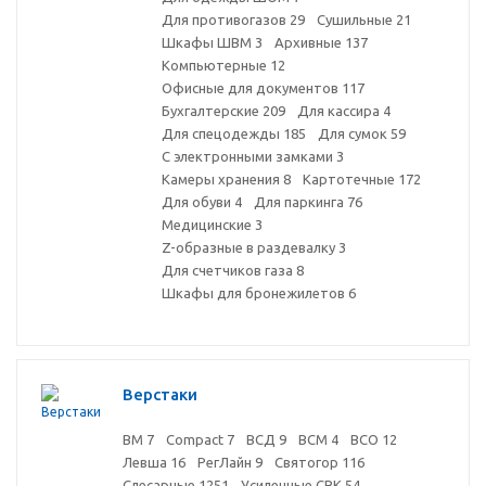
Для противогазов
29
Сушильные
21
Шкафы ШВМ
3
Архивные
137
Компьютерные
12
Офисные для документов
117
Бухгалтерские
209
Для кассира
4
Для спецодежды
185
Для сумок
59
С электронными замками
3
Камеры хранения
8
Картотечные
172
Для обуви
4
Для паркинга
76
Медицинские
3
Z-образные в раздевалку
3
Для счетчиков газа
8
Шкафы для бронежилетов
6
Верстаки
ВМ
7
Compact
7
ВСД
9
ВСМ
4
ВСО
12
Левша
16
РегЛайн
9
Святогор
116
Слесарные
1251
Усиленные СВК
54