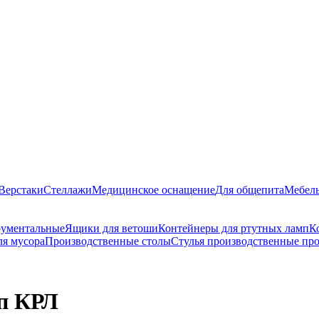
Верстаки
Стеллажи
Медицинское оснащение
Для общепита
Мебель
рументальные
Ящики для ветоши
Контейнеры для ртутных ламп
К
ля мусора
Производственные столы
Стулья производственные п
п КРЛ