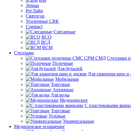
ВМ
Левша
РегЛайн
Святогор
Усиленные СВК
Compact
Слесарные
ВСО
ВСД
ВСМ
Стеллажи
Стеллажи 
Полочные
Для бутылей
Для хранения шин и 
Мобильные
Торговые
Архивные
Для воды
Медицинские
С пластиковыми ящик
Торговые
Угловые
Универсальные
Медицинское оснащение