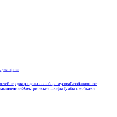
 для офиса
онтейнер для раздельного сбора мусора
Газобаллонное
ромышленные
Электрические шкафы
Тумбы с мойками