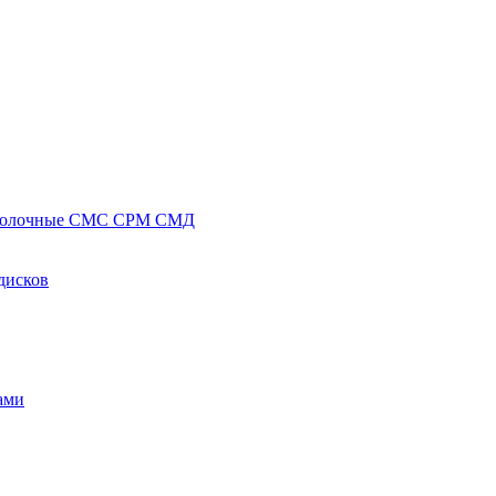
полочные СМС СРМ СМД
дисков
ами