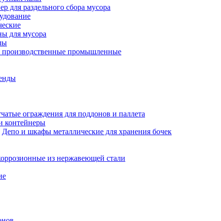
ер для раздельного сбора мусора
рудование
ческие
ны для мусора
лы
я производственные промышленные
енды
чатые ограждения для поддонов и паллета
и контейнеры
Депо и шкафы металлические для хранения бочек
оррозионные из нержавеющей стали
ие
онов