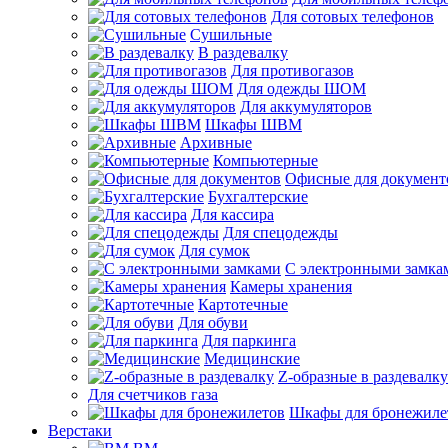
Для сотовых телефонов
Сушильные
В раздевалку
Для противогазов
Для одежды ШОМ
Для аккумуляторов
Шкафы ШВМ
Архивные
Компьютерные
Офисные для документ
Бухгалтерские
Для кассира
Для спецодежды
Для сумок
С электронными замка
Камеры хранения
Картотечные
Для обуви
Для паркинга
Медицинские
Z-образные в раздевалку
Для счетчиков газа
Шкафы для бронежиле
Верстаки