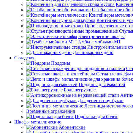
Контейн
Газобаллонное обо
Контейнеры металли
Контейнеры и ур
Производственные сто
Стуль
Электрические шкафы
Тумбы с мойками МТ
Инструментальные ст
Для пожарных депо
Складское
Поддоны
Сет
Сетчатые шкафы 
Поддоны для ёмкостей
Большегрузные
Антик
Для денег и ноутбуков
Лестницы металлическ
Временные ограждения
Подставки для бочек
Шкафы металлические
Абонентские
Для мобильных телеф