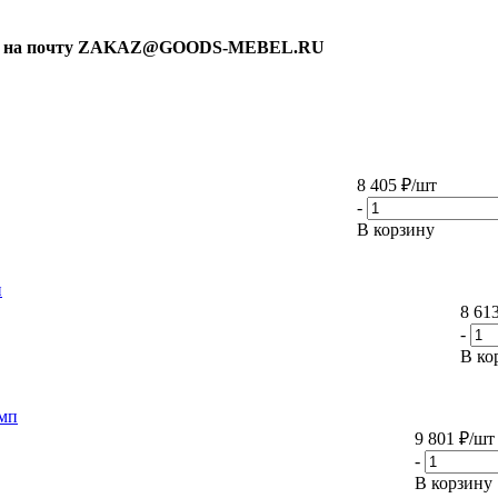
ку на почту ZAKAZ@GOODS-MEBEL.RU
8 405
₽
/шт
-
В корзину
п
8 61
-
В ко
амп
9 801
₽
/шт
-
В корзину