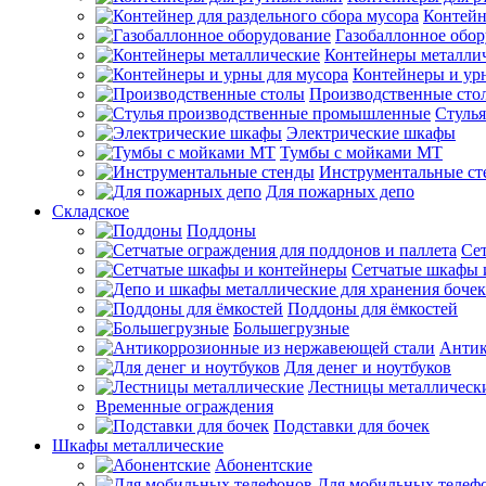
Контейн
Газобаллонное обо
Контейнеры металли
Контейнеры и ур
Производственные сто
Стуль
Электрические шкафы
Тумбы с мойками МТ
Инструментальные ст
Для пожарных депо
Складское
Поддоны
Сет
Сетчатые шкафы 
Поддоны для ёмкостей
Большегрузные
Антик
Для денег и ноутбуков
Лестницы металлическ
Временные ограждения
Подставки для бочек
Шкафы металлические
Абонентские
Для мобильных телеф