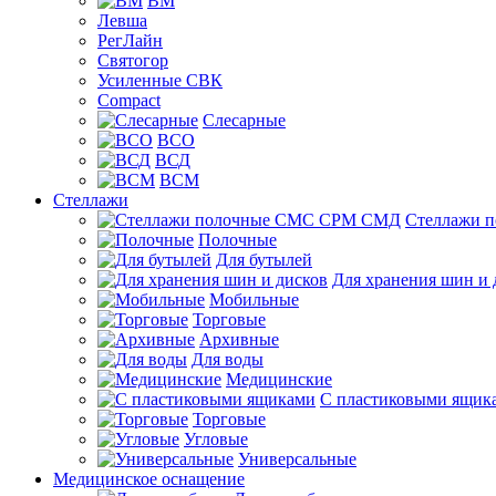
ВМ
Левша
РегЛайн
Святогор
Усиленные СВК
Compact
Слесарные
ВСО
ВСД
ВСМ
Стеллажи
Стеллажи 
Полочные
Для бутылей
Для хранения шин и 
Мобильные
Торговые
Архивные
Для воды
Медицинские
С пластиковыми ящик
Торговые
Угловые
Универсальные
Медицинское оснащение