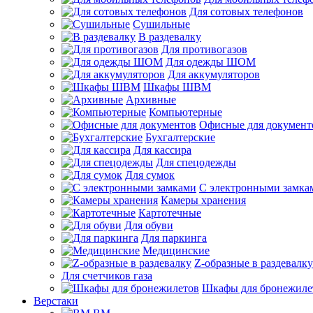
Для сотовых телефонов
Сушильные
В раздевалку
Для противогазов
Для одежды ШОМ
Для аккумуляторов
Шкафы ШВМ
Архивные
Компьютерные
Офисные для документ
Бухгалтерские
Для кассира
Для спецодежды
Для сумок
С электронными замка
Камеры хранения
Картотечные
Для обуви
Для паркинга
Медицинские
Z-образные в раздевалку
Для счетчиков газа
Шкафы для бронежиле
Верстаки