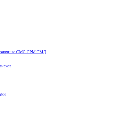
полочные СМС СРМ СМД
дисков
ами