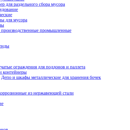
ер для раздельного сбора мусора
рудование
ческие
ны для мусора
лы
я производственные промышленные
енды
чатые ограждения для поддонов и паллета
и контейнеры
Депо и шкафы металлические для хранения бочек
оррозионные из нержавеющей стали
ие
онов