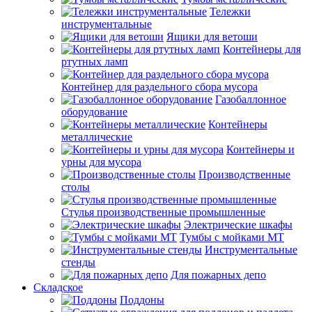
Тележки
инструментальные
Ящики для ветоши
Контейнеры для
ртутных ламп
Контейнер для раздельного сбора мусора
Газобаллонное
оборудование
Контейнеры
металлические
Контейнеры и
урны для мусора
Производственные
столы
Стулья производственные промышленные
Электрические шкафы
Тумбы с мойками МТ
Инструментальные
стенды
Для пожарных депо
Складское
Поддоны