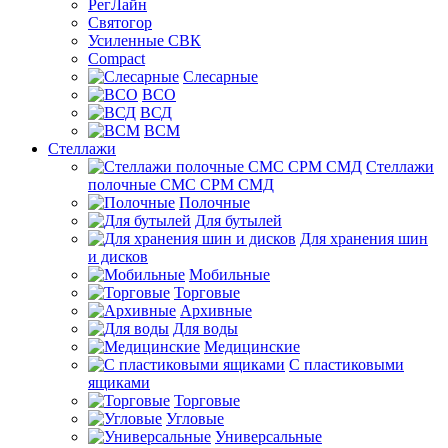
РегЛайн
Святогор
Усиленные СВК
Compact
Слесарные
ВСО
ВСД
ВСМ
Стеллажи
Стеллажи
полочные СМС СРМ СМД
Полочные
Для бутылей
Для хранения шин
и дисков
Мобильные
Торговые
Архивные
Для воды
Медицинские
С пластиковыми
ящиками
Торговые
Угловые
Универсальные