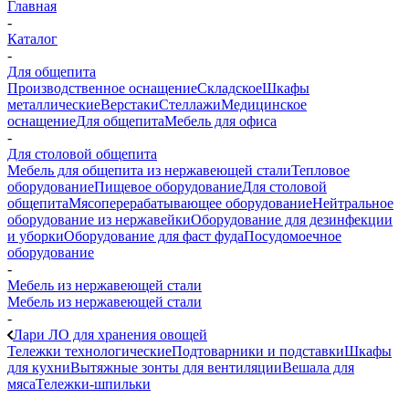
Главная
-
Каталог
-
Для общепита
Производственное оснащение
Складское
Шкафы
металлические
Верстаки
Стеллажи
Медицинское
оснащение
Для общепита
Мебель для офиса
-
Для столовой общепита
Мебель для общепита из нержавеющей стали
Тепловое
оборудование
Пищевое оборудование
Для столовой
общепита
Мясоперерабатывающее оборудование
Нейтральное
оборудование из нержавейки
Оборудование для дезинфекции
и уборки
Оборудование для фаст фуда
Посудомоечное
оборудование
-
Мебель из нержавеющей стали
Мебель из нержавеющей стали
-
Лари ЛО для хранения овощей
Тележки технологические
Подтоварники и подставки
Шкафы
для кухни
Вытяжные зонты для вентиляции
Вешала для
мяса
Тележки-шпильки