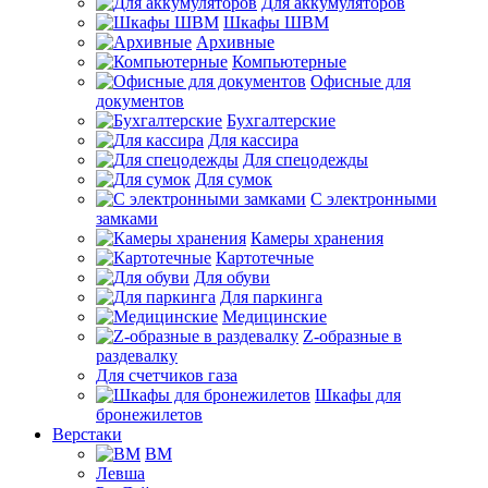
Для аккумуляторов
Шкафы ШВМ
Архивные
Компьютерные
Офисные для
документов
Бухгалтерские
Для кассира
Для спецодежды
Для сумок
С электронными
замками
Камеры хранения
Картотечные
Для обуви
Для паркинга
Медицинские
Z-образные в
раздевалку
Для счетчиков газа
Шкафы для
бронежилетов
Верстаки
ВМ
Левша