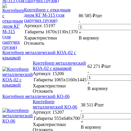
М-315 (для сыпучих грузов)
Контейнер с откидным
дном КГ М-315 (для
86 585
₽
/шт
сыпучих грузов)
-
Артикул
: 15197
Габариты
1670х1130х1370
+
Характеристики
В корзину
Отложить
Контейнер металлический КОА-02 с
крышкой
Контейнер металлический
62 271
₽
/шт
КОА-02 с крышкой
-
Артикул
: 15206
Габариты
1065х1160х1445
+
Характеристики
В корзину
Отложить
Контейнер металлический КО-06
Контейнер
38 511
₽
/шт
металлический КО-06
-
Артикул
: 15207
Габариты
555x640x700
+
Характеристики
В корзину
Отложить