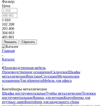
Фильтр:
Цена
1 010
102 208
203 406
304 603
405 801
Показать
Сбросить
Главная
-
Каталог
-
Производственная мебель
Производственное оснащение
Складское
Шкафы
металлические
Верстаки
Стеллажи
Медицинское
оснащение
Для общепита
Мебель для офиса
-
Контейнеры металлические
Шкафы инструментальные
Тумбы металлические
Тележки
инструментальные
Ящики для ветоши
Контейнеры для
ртутных ламп
Контейнер для раздельного сбора