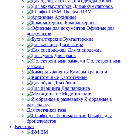
Для одежды ШОМ
Для аккумуляторов
Шкафы ШВМ
Архивные
Компьютерные
Офисные для
документов
Бухгалтерские
Для кассира
Для спецодежды
Для сумок
С электронными
замками
Камеры хранения
Картотечные
Для обуви
Для паркинга
Медицинские
Z-образные в
раздевалку
Для счетчиков газа
Шкафы для
бронежилетов
Верстаки
ВМ