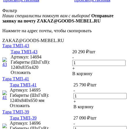
Фильтр
Наши специалисты помогут вам с выбором!
Отправьте
заявку на почту ZAKAZ@GOODS-MEBEL.RU
Нажмите на адрес почты, чтобы скопировать
ZAKAZ@GOODS-MEBEL.RU
Тара ТМП-43
Тара ТМП-43
20 290
₽
/шт
Артикул
: 14694
-
Габариты (ШxГxВ):
1240х835х420
+
Отложить
В корзину
Тара ТМП-41
Тара ТМП-41
25 790
₽
/шт
Артикул
: 14695
-
Габариты (ШxГxВ):
1240х840х650 мм
+
Отложить
В корзину
Тара ТМП-39
Тара ТМП-39
27 090
₽
/шт
Артикул
: 14696
-
Габариты (ШxГxВ):