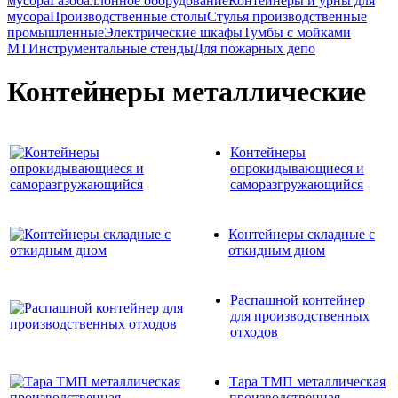
мусора
Газобаллонное оборудование
Контейнеры и урны для
мусора
Производственные столы
Стулья производственные
промышленные
Электрические шкафы
Тумбы с мойками
МТ
Инструментальные стенды
Для пожарных депо
Контейнеры металлические
Контейнеры
опрокидывающиеся и
саморазгружающийся
Контейнеры складные с
откидным дном
Распашной контейнер
для производственных
отходов
Тара ТМП металлическая
производственная