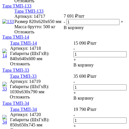
Отложить
Тара ТМП-133
Тара ТМП-133
7 691
₽
/шт
Артикул
: 14717
Размер 820х620х650 мм
-
+
Масса брутто: 500 кг
В корзину
Отложить
Тара ТМП-14
Тара ТМП-14
15 090
₽
/шт
Артикул
: 14718
-
Габариты (ШxГxВ):
840х640х600 мм
+
Отложить
В корзину
Тара ТМП-33
Тара ТМП-33
35 690
₽
/шт
Артикул
: 14719
-
Габариты (ШxГxВ):
1030х630х790 мм
+
Отложить
В корзину
Тара ТМП-34
Тара ТМП-34
19 790
₽
/шт
Артикул
: 14720
-
Габариты (ШxГxВ):
850х650х745 мм
+