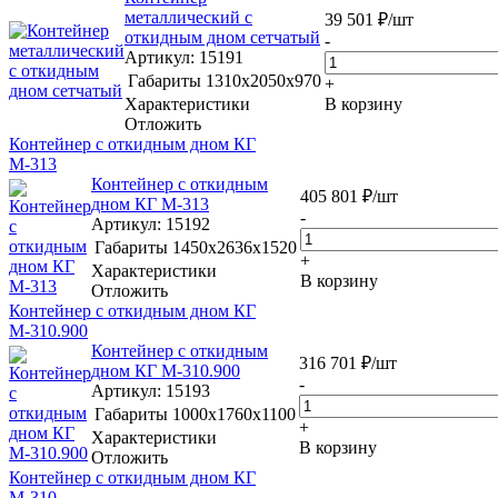
металлический с
39 501
₽
/шт
откидным дном сетчатый
-
Артикул
: 15191
Габариты
1310x2050x970
+
Характеристики
В корзину
Отложить
Контейнер с откидным дном КГ
М-313
Контейнер с откидным
405 801
₽
/шт
дном КГ М-313
-
Артикул
: 15192
Габариты
1450х2636х1520
+
Характеристики
В корзину
Отложить
Контейнер с откидным дном КГ
М-310.900
Контейнер с откидным
316 701
₽
/шт
дном КГ М-310.900
-
Артикул
: 15193
Габариты
1000х1760х1100
+
Характеристики
В корзину
Отложить
Контейнер с откидным дном КГ
М-310