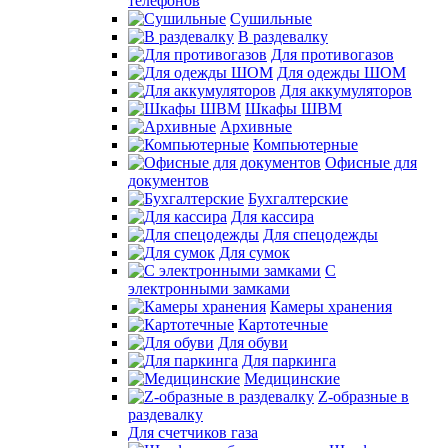
телефонов
Сушильные
В раздевалку
Для противогазов
Для одежды ШОМ
Для аккумуляторов
Шкафы ШВМ
Архивные
Компьютерные
Офисные для
документов
Бухгалтерские
Для кассира
Для спецодежды
Для сумок
С
электронными замками
Камеры хранения
Картотечные
Для обуви
Для паркинга
Медицинские
Z-образные в
раздевалку
Для счетчиков газа