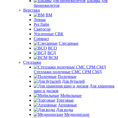
Шкафы для
бронежилетов
Верстаки
ВМ
Левша
РегЛайн
Святогор
Усиленные СВК
Compact
Слесарные
ВСО
ВСД
ВСМ
Стеллажи
Стеллажи полочные СМС СРМ СМД
Полочные
Для бутылей
Для хранения
шин и дисков
Мобильные
Торговые
Архивные
Для воды
Медицинские