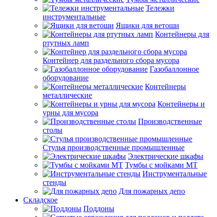
Тележки
инструментальные
Ящики для ветоши
Контейнеры для
ртутных ламп
Контейнер для раздельного сбора мусора
Газобаллонное
оборудование
Контейнеры
металлические
Контейнеры и
урны для мусора
Производственные
столы
Стулья производственные промышленные
Электрические шкафы
Тумбы с мойками МТ
Инструментальные
стенды
Для пожарных депо
Складское
Поддоны