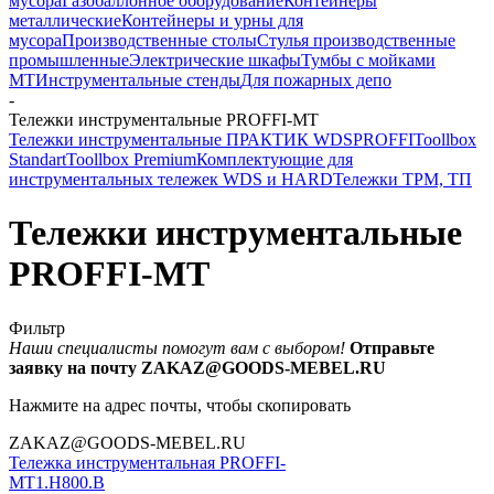
мусора
Газобаллонное оборудование
Контейнеры
металлические
Контейнеры и урны для
мусора
Производственные столы
Стулья производственные
промышленные
Электрические шкафы
Тумбы с мойками
МТ
Инструментальные стенды
Для пожарных депо
-
Тележки инструментальные PROFFI-MT
Тележки инструментальные ПРАКТИК WDS
PROFFI
Toollbox
Standart
Toollbox Premium
Комплектующие для
инструментальных тележек WDS и HARD
Тележки ТРМ, ТП
Тележки инструментальные
PROFFI-MT
Фильтр
Наши специалисты помогут вам с выбором!
Отправьте
заявку на почту ZAKAZ@GOODS-MEBEL.RU
Нажмите на адрес почты, чтобы скопировать
ZAKAZ@GOODS-MEBEL.RU
Тележка инструментальная PROFFI-
МT1.H800.B