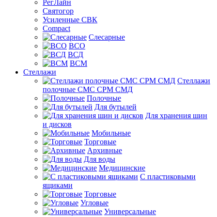
РегЛайн
Святогор
Усиленные СВК
Compact
Слесарные
ВСО
ВСД
ВСМ
Стеллажи
Стеллажи
полочные СМС СРМ СМД
Полочные
Для бутылей
Для хранения шин
и дисков
Мобильные
Торговые
Архивные
Для воды
Медицинские
С пластиковыми
ящиками
Торговые
Угловые
Универсальные