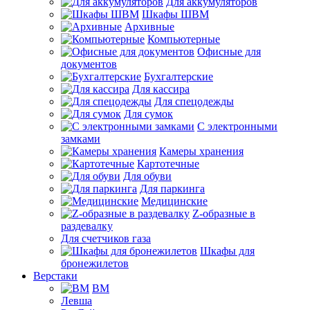
Для аккумуляторов
Шкафы ШВМ
Архивные
Компьютерные
Офисные для
документов
Бухгалтерские
Для кассира
Для спецодежды
Для сумок
С электронными
замками
Камеры хранения
Картотечные
Для обуви
Для паркинга
Медицинские
Z-образные в
раздевалку
Для счетчиков газа
Шкафы для
бронежилетов
Верстаки
ВМ
Левша