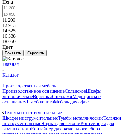
Цена
11 200
12 913
14 625
16 338
18 050
Цвет
Показать
Сбросить
Главная
-
Каталог
-
Производственная мебель
Производственное оснащение
Складское
Шкафы
металлические
Верстаки
Стеллажи
Медицинское
оснащение
Для общепита
Мебель для офиса
-
Тележки инструментальные
Шкафы инструментальные
Тумбы металлические
Тележки
инструментальные
Ящики для ветоши
Контейнеры для
ртутных ламп
Контейнер для раздельного сбора