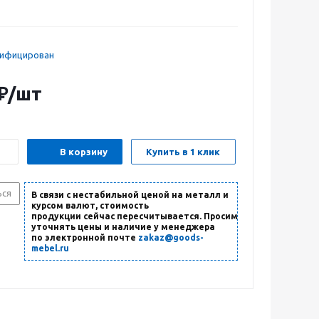
тифицирован
₽
/шт
В корзину
Купить в 1 клик
ься
В связи с нестабильной ценой на металл и
курсом валют, стоимость
продукции сейчас пересчитывается. Просим
уточнять цены и наличие
у менеджера
по электронной почте
zakaz@goods-
mebel.ru