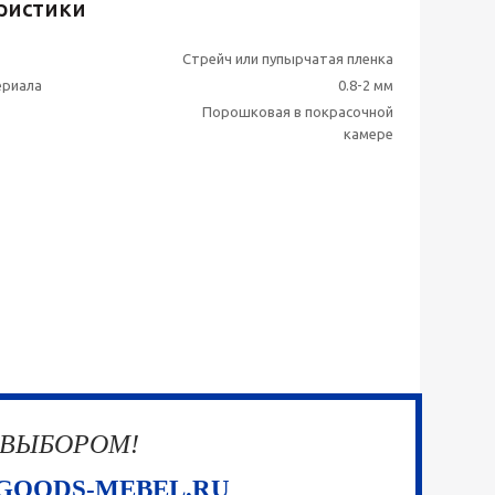
ристики
Стрейч или пупырчатая пленка
ериала
0.8-2 мм
Порошковая в покрасочной
камере
 ВЫБОРОМ!
GOODS-MEBEL.RU