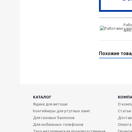
Рабо
физ.
Похожие тов
КАТАЛОГ
КОМП
Ящики для ветоши
О комп
Контейнеры для ртутных ламп
Статьи
Для газовых баллонов
Достав
Для мобильных телефонов
Оплата
Тара металлическая производственная
Гаранти