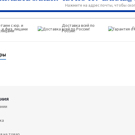
Нажмите на адрес почты, чтобы ско
таем с юр. и
Доставка всей по
Г
 лицами
России!
ары
АНИЯ
ании
ка
я на товар