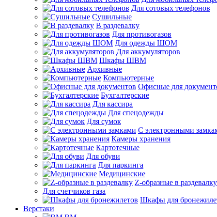
Для сотовых телефонов
Сушильные
В раздевалку
Для противогазов
Для одежды ШОМ
Для аккумуляторов
Шкафы ШВМ
Архивные
Компьютерные
Офисные для документ
Бухгалтерские
Для кассира
Для спецодежды
Для сумок
С электронными замка
Камеры хранения
Картотечные
Для обуви
Для паркинга
Медицинские
Z-образные в раздевалку
Для счетчиков газа
Шкафы для бронежиле
Верстаки