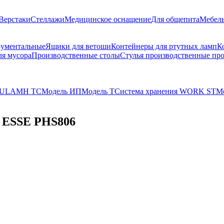
Верстаки
Стеллажи
Медицинское оснащение
Для общепита
Мебель
рументальные
Ящики для ветоши
Контейнеры для ртутных ламп
К
ля мусора
Производственные столы
Стулья производственные п
UL
AMH TC
Модель ИП
Модель Т
Система хранения WORK ST
Мо
т ESSE PHS806