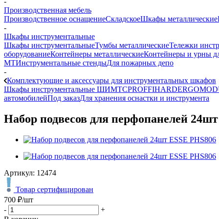
-
Производственная мебель
Производственное оснащение
Складское
Шкафы металлические
-
Шкафы инструментальные
Шкафы инструментальные
Тумбы металлические
Тележки инст
оборудование
Контейнеры металлические
Контейнеры и урны д
МТ
Инструментальные стенды
Для пожарных депо
-
Комплектующие и аксессуары для инструментальных шкафов
Шкафы инструментальные ШИМ
ТС
PROFFI
HARD
ERGO
MOD
автомобилей
Под заказ
Для хранения оснастки и инструмента
Набор подвесов для перфопанелей 24ш
Артикул:
12474
Товар сертифицирован
700
₽
/шт
-
+