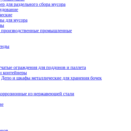
ер для раздельного сбора мусора
рудование
ческие
ны для мусора
лы
я производственные промышленные
енды
чатые ограждения для поддонов и паллета
и контейнеры
Депо и шкафы металлические для хранения бочек
оррозионные из нержавеющей стали
ие
онов