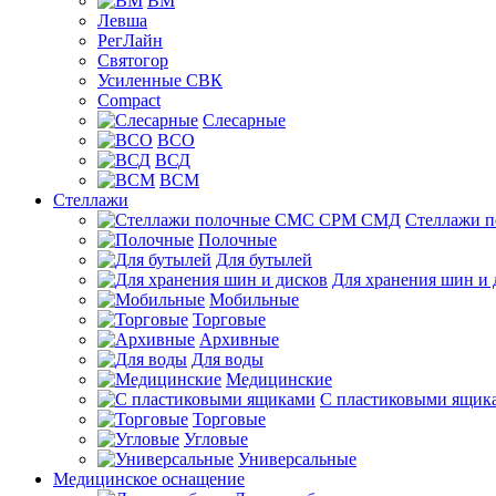
ВМ
Левша
РегЛайн
Святогор
Усиленные СВК
Compact
Слесарные
ВСО
ВСД
ВСМ
Стеллажи
Стеллажи 
Полочные
Для бутылей
Для хранения шин и 
Мобильные
Торговые
Архивные
Для воды
Медицинские
С пластиковыми ящик
Торговые
Угловые
Универсальные
Медицинское оснащение