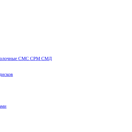
полочные СМС СРМ СМД
дисков
ами