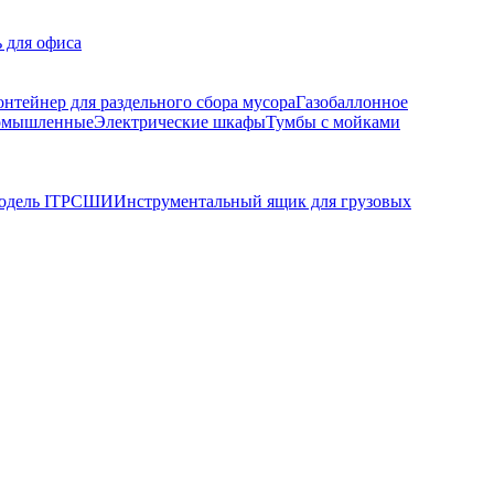
 для офиса
онтейнер для раздельного сбора мусора
Газобаллонное
ромышленные
Электрические шкафы
Тумбы с мойками
дель ITP
СШИ
Инструментальный ящик для грузовых