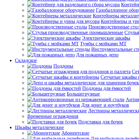
Контейн
Газобаллонное обо
Контейнеры металли
Контейнеры и ур
Производственные сто
Стуль
Электрические шкафы
Тумбы с мойками МТ
Инструментальные ст
Для пожарных депо
Складское
Поддоны
Сет
Сетчатые шкафы 
Поддоны для ёмкостей
Большегрузные
Антик
Для денег и ноутбуков
Лестницы металлическ
Временные ограждения
Подставки для бочек
Шкафы металлические
Абонентские
Для мобильных телеф