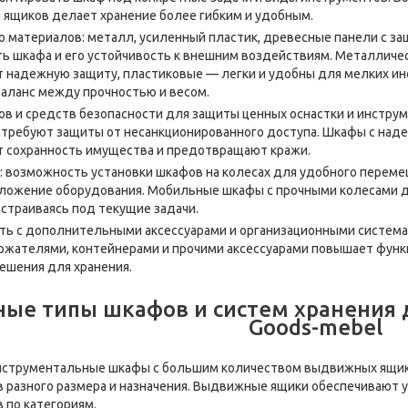
 ящиков делает хранение более гибким и удобным.
во материалов: металл, усиленный пластик, древесные панели с з
ь шкафа и его устойчивость к внешним воздействиям. Металлич
 надежную защиту, пластиковые — легки и удобны для мелких ин
аланс между прочностью и весом.
ов и средств безопасности для защиты ценных оснастки и инстру
требуют защиты от несанкционированного доступа. Шкафы с над
 сохранность имущества и предотвращают кражи.
 возможность установки шкафов на колесах для удобного перемещ
ложение оборудования. Мобильные шкафы с прочными колесами 
дстраиваясь под текущие задачи.
ь с дополнительными аксессуарами и организационными система
ржателями, контейнерами и прочими аксессуарами повышает функ
ешения для хранения.
ые типы шкафов и систем хранения д
Goods-mebel
струментальные шкафы с большим количеством выдвижных ящико
 разного размера и назначения. Выдвижные ящики обеспечивают 
 по категориям.