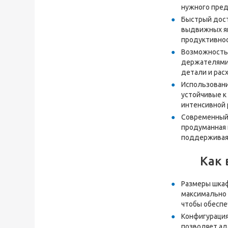
нужного пред
Быстрый дост
выдвижных ящ
продуктивнос
Возможность 
держателями 
детали и рас
Использовани
устойчивые к
интенсивной 
Современный 
продуманная 
поддерживая 
Как 
Размеры шкаф
максимально 
чтобы обеспе
Конфигурация
позволяет ад