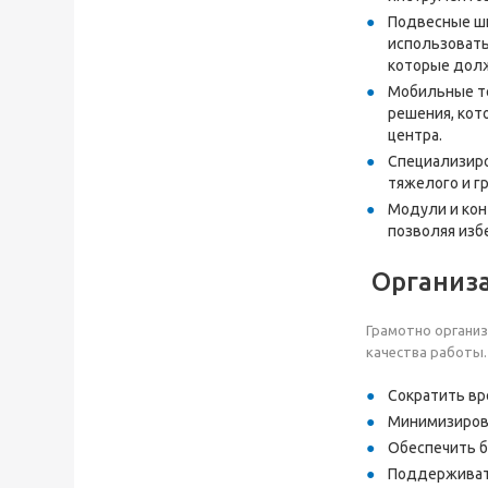
Подвесные шк
использовать
которые долж
Мобильные те
решения, кот
центра.
Специализиро
тяжелого и г
Модули и кон
позволяя избе
Организ
Грамотно организ
качества работы.
Сократить вр
Минимизирова
Обеспечить б
Поддерживать