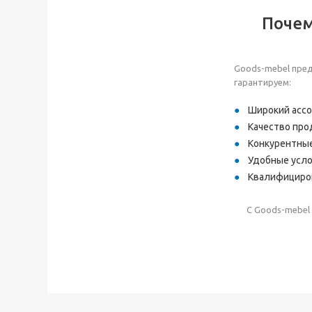
Почем
Goods-mebel пред
гарантируем:
Широкий ассо
Качество про
Конкурентные
Удобные усло
Квалифициров
С Goods-mebel 