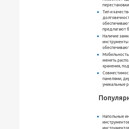
перестановки
Тип и качест
долговечност
обеспечивают
предлагают б
Наличие замк
инструменты 
обеспечивают
Мобильность:
менять распо
хранения, по
Совместимост
панелями, де
уникальные р
Популярн
Напольные ин
инструментов
инструментов