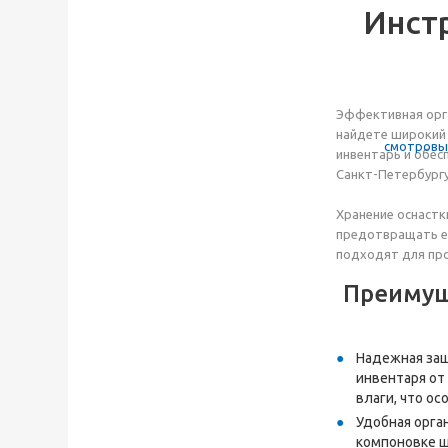
Инст
Эффективная орга
найдете широкий 
инвентарь и обес
Санкт-Петербургу 
Хранение оснастк
предотвращать ег
подходят для про
Преимущ
Надежная защ
инвентаря от
влаги, что о
Удобная орга
компоновке ш