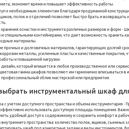
мета, экономит время и повышает эффективность работы.
уп к необходимым элементам благодаря продуманной конструкции
иков, полок и отделений позволяет быстро брать и возвращать 
ть.
хранения оснастки и инструмента различных размеров и форм - 
и специальными контейнерами, что дает возможность хранить как
ходные материалы.
е прочных и долговечных материалов, гарантирующих долгий сро
 коррозии металлы, усиленные пласты и качественные покрытия, ч
работы и повышенной нагрузки.
дизайн, который впишется в любое производственное или сервис
цветовая гамма шкафов позволяют им гармонично вписываться в и
профессиональный облик мастерской или предприятия.
выбрать инструментальный шкаф для
а с учетом доступного пространства и объема инструментария -
эффективно использовать доступную площадь помещения. Важно у
чить удобный доступ к содержимому и сохранить комфорт в рабоч
 внутреннего пространства: количество полок, ящиков, съемных 
аптировать шкаф под конкретные задачи и виды инструментов. В