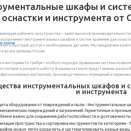
рументальные шкафы и сист
оснастки и инструмента от 
низация рабочего пространства – залог высокой производительности 
ассортимент инструментальных шкафов и систем хранения для оснаст
печить быстрый доступ к необходимым деталям. Мы предлагаем качес
и во все регионы России.
и и инструмента требует особого подхода: правильная система позвол
о потерю и ускорять работу. В нашем каталоге представлены разноо
фессиональных мастерских, производственных помещений и сервисных
ества инструментальных шкафов и си
и инструмента
ита оборудования от повреждений и пыли - Инструментальные 
 механических повреждений и загрязнений. Герметичные и прочн
собенно важно для сохранения работоспособности и долговечности 
низация пространства и сортировка инструментов по категориям 
кафов можно легко разделить и систематизировать разные виды о