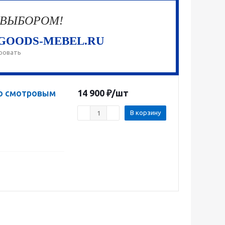
 ВЫБОРОМ!
GOODS-MEBEL.RU
ровать
со смотровым
14 900
₽
/шт
В корзину