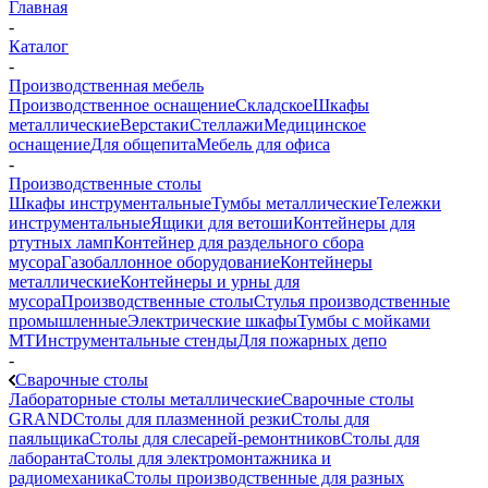
Главная
-
Каталог
-
Производственная мебель
Производственное оснащение
Складское
Шкафы
металлические
Верстаки
Стеллажи
Медицинское
оснащение
Для общепита
Мебель для офиса
-
Производственные столы
Шкафы инструментальные
Тумбы металлические
Тележки
инструментальные
Ящики для ветоши
Контейнеры для
ртутных ламп
Контейнер для раздельного сбора
мусора
Газобаллонное оборудование
Контейнеры
металлические
Контейнеры и урны для
мусора
Производственные столы
Стулья производственные
промышленные
Электрические шкафы
Тумбы с мойками
МТ
Инструментальные стенды
Для пожарных депо
-
Сварочные столы
Лабораторные столы металлические
Сварочные столы
GRAND
Столы для плазменной резки
Столы для
паяльщика
Столы для слесарей-ремонтников
Столы для
лаборанта
Столы для электромонтажника и
радиомеханика
Столы производственные для разных