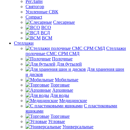
РегЛайн
Святогор
Усиленные СВК
Compact
Слесарные
ВСО
ВСД
ВСМ
Стеллажи
Стеллажи
полочные СМС СРМ СМД
Полочные
Для бутылей
Для хранения шин
и дисков
Мобильные
Торговые
Архивные
Для воды
Медицинские
С пластиковыми
ящиками
Торговые
Угловые
Универсальные