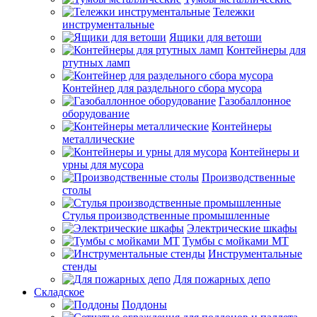
Тележки
инструментальные
Ящики для ветоши
Контейнеры для
ртутных ламп
Контейнер для раздельного сбора мусора
Газобаллонное
оборудование
Контейнеры
металлические
Контейнеры и
урны для мусора
Производственные
столы
Стулья производственные промышленные
Электрические шкафы
Тумбы с мойками МТ
Инструментальные
стенды
Для пожарных депо
Складское
Поддоны