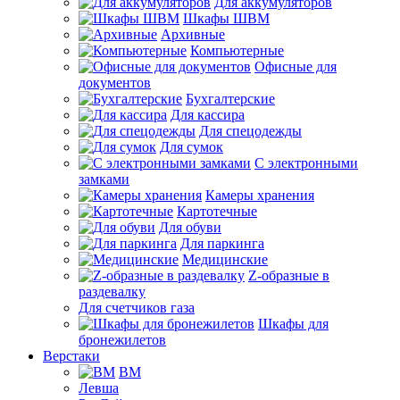
Для аккумуляторов
Шкафы ШВМ
Архивные
Компьютерные
Офисные для
документов
Бухгалтерские
Для кассира
Для спецодежды
Для сумок
С электронными
замками
Камеры хранения
Картотечные
Для обуви
Для паркинга
Медицинские
Z-образные в
раздевалку
Для счетчиков газа
Шкафы для
бронежилетов
Верстаки
ВМ
Левша