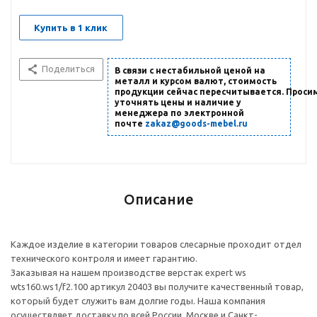
Купить в 1 клик
Поделиться
В связи с нестабильной ценой на
металл и курсом валют, стоимость
продукции сейчас пересчитывается. Проси
уточнять цены и наличие
у
менеджера по электронной
почте
zakaz@goods-mebel.ru
Описание
Каждое изделие в категории товаров слесарные проходит отдел
технического контроля и имеет гарантию.
Заказывая на нашем производстве верстак expert ws
wts160.ws1/f2.100 артикул 20403 вы получите качественный товар,
который будет служить вам долгие годы. Наша компания
осуществляет доставку по всей России, Москве и Санкт-