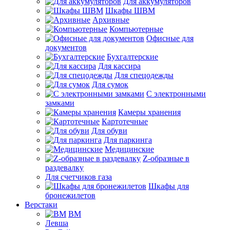
Для аккумуляторов
Шкафы ШВМ
Архивные
Компьютерные
Офисные для
документов
Бухгалтерские
Для кассира
Для спецодежды
Для сумок
С электронными
замками
Камеры хранения
Картотечные
Для обуви
Для паркинга
Медицинские
Z-образные в
раздевалку
Для счетчиков газа
Шкафы для
бронежилетов
Верстаки
ВМ
Левша