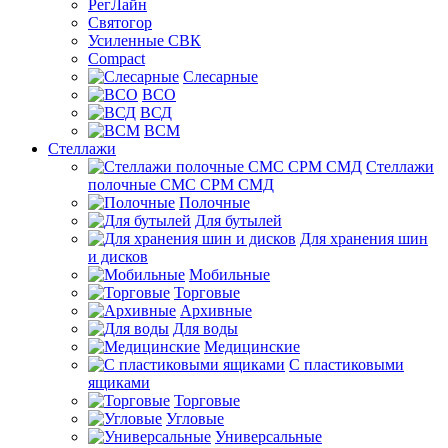
РегЛайн
Святогор
Усиленные СВК
Compact
Слесарные
ВСО
ВСД
ВСМ
Стеллажи
Стеллажи
полочные СМС СРМ СМД
Полочные
Для бутылей
Для хранения шин
и дисков
Мобильные
Торговые
Архивные
Для воды
Медицинские
С пластиковыми
ящиками
Торговые
Угловые
Универсальные