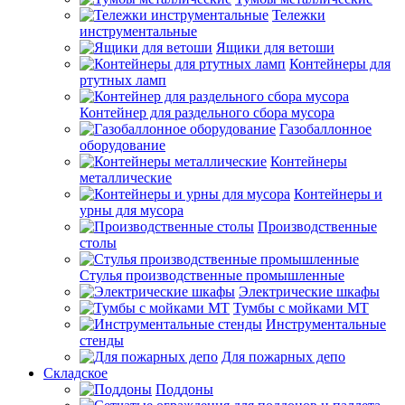
Тележки
инструментальные
Ящики для ветоши
Контейнеры для
ртутных ламп
Контейнер для раздельного сбора мусора
Газобаллонное
оборудование
Контейнеры
металлические
Контейнеры и
урны для мусора
Производственные
столы
Стулья производственные промышленные
Электрические шкафы
Тумбы с мойками МТ
Инструментальные
стенды
Для пожарных депо
Складское
Поддоны