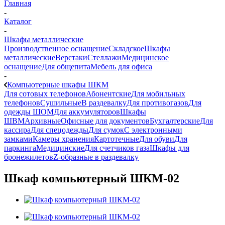
Главная
-
Каталог
-
Шкафы металлические
Производственное оснащение
Складское
Шкафы
металлические
Верстаки
Стеллажи
Медицинское
оснащение
Для общепита
Мебель для офиса
-
Компьютерные шкафы ШКМ
Для сотовых телефонов
Абонентские
Для мобильных
телефонов
Сушильные
В раздевалку
Для противогазов
Для
одежды ШОМ
Для аккумуляторов
Шкафы
ШВМ
Архивные
Офисные для документов
Бухгалтерские
Для
кассира
Для спецодежды
Для сумок
С электронными
замками
Камеры хранения
Картотечные
Для обуви
Для
паркинга
Медицинские
Для счетчиков газа
Шкафы для
бронежилетов
Z-образные в раздевалку
Шкаф компьютерный ШКМ-02