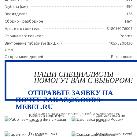
Глубина (мм)
450
Вес изделия
126
Сборно - разборное
Нет
Арт. изготовителя
S18099276007
Страна изготовитель
Россия
Внутренние габариты (ВхШхГ)
105x320x430
в мм
Открывание дверей
Распашные
НАШИ СПЕЦИАЛИСТЫ
ПОМОГУТ ВАМ С ВЫБОРОМ!
ОТПРАВЬТЕ ЗАЯВКУ НА
ПОЧТУ ZAKAZ@GOODS-
MEBEL.RU
Нажмите на адрес почты, чтобы скопировать
Работаем с юр. и физ.
Доставка всей по
лицами
России!
Гарантия от года
Скидки для дилеров!