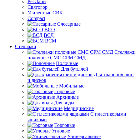
РегЛайн
Святогор
Усиленные СВК
Compact
Слесарные
ВСО
ВСД
ВСМ
Стеллажи
Стеллажи
полочные СМС СРМ СМД
Полочные
Для бутылей
Для хранения шин
и дисков
Мобильные
Торговые
Архивные
Для воды
Медицинские
С пластиковыми
ящиками
Торговые
Угловые
Универсальные