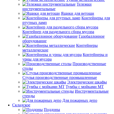
Тележки
инструментальные
Ящики для ветоши
Контейнеры для
ртутных ламп
Контейнер для раздельного сбора мусора
Газобаллонное
оборудование
Контейнеры
металлические
Контейнеры и
урны для мусора
Производственные
столы
Стулья производственные промышленные
Электрические шкафы
Тумбы с мойками МТ
Инструментальные
стенды
Для пожарных депо
Складское
Поддоны