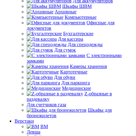
Для аккумуляторов
Шкафы ШВМ
Архивные
Компьютерные
Офисные для
документов
Бухгалтерские
Для кассира
Для спецодежды
Для сумок
С электронными
замками
Камеры хранения
Картотечные
Для обуви
Для паркинга
Медицинские
Z-образные в
раздевалку
Для счетчиков газа
Шкафы для
бронежилетов
Верстаки
ВМ
Левша