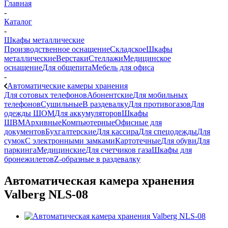
Главная
-
Каталог
-
Шкафы металлические
Производственное оснащение
Складское
Шкафы
металлические
Верстаки
Стеллажи
Медицинское
оснащение
Для общепита
Мебель для офиса
-
Автоматические камеры хранения
Для сотовых телефонов
Абонентские
Для мобильных
телефонов
Сушильные
В раздевалку
Для противогазов
Для
одежды ШОМ
Для аккумуляторов
Шкафы
ШВМ
Архивные
Компьютерные
Офисные для
документов
Бухгалтерские
Для кассира
Для спецодежды
Для
сумок
С электронными замками
Картотечные
Для обуви
Для
паркинга
Медицинские
Для счетчиков газа
Шкафы для
бронежилетов
Z-образные в раздевалку
Автоматическая камера хранения
Valberg NLS-08