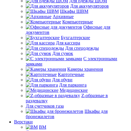
Для одежды ШОМ
Для аккумуляторов
Шкафы ШВМ
Архивные
Компьютерные
Офисные для
документов
Бухгалтерские
Для кассира
Для спецодежды
Для сумок
С электронными
замками
Камеры хранения
Картотечные
Для обуви
Для паркинга
Медицинские
Z-образные в
раздевалку
Для счетчиков газа
Шкафы для
бронежилетов
Верстаки
ВМ