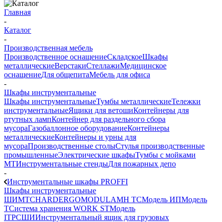
Главная
-
Каталог
-
Производственная мебель
Производственное оснащение
Складское
Шкафы
металлические
Верстаки
Стеллажи
Медицинское
оснащение
Для общепита
Мебель для офиса
-
Шкафы инструментальные
Шкафы инструментальные
Тумбы металлические
Тележки
инструментальные
Ящики для ветоши
Контейнеры для
ртутных ламп
Контейнер для раздельного сбора
мусора
Газобаллонное оборудование
Контейнеры
металлические
Контейнеры и урны для
мусора
Производственные столы
Стулья производственные
промышленные
Электрические шкафы
Тумбы с мойками
МТ
Инструментальные стенды
Для пожарных депо
-
Инструментальные шкафы PROFFI
Шкафы инструментальные
ШИМ
ТС
HARD
ERGO
MODUL
AMH TC
Модель ИП
Модель
Т
Система хранения WORK ST
Модель
ITP
СШИ
Инструментальный ящик для грузовых