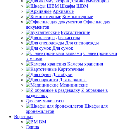
Для аккумуляторов
Шкафы ШВМ
Архивные
Компьютерные
Офисные для
документов
Бухгалтерские
Для кассира
Для спецодежды
Для сумок
С электронными
замками
Камеры хранения
Картотечные
Для обуви
Для паркинга
Медицинские
Z-образные в
раздевалку
Для счетчиков газа
Шкафы для
бронежилетов
Верстаки
ВМ
Левша