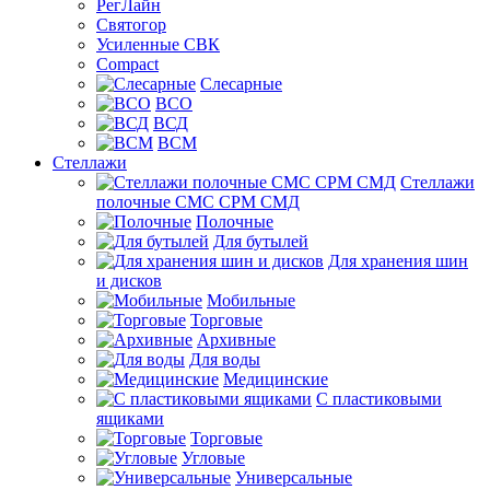
РегЛайн
Святогор
Усиленные СВК
Compact
Слесарные
ВСО
ВСД
ВСМ
Стеллажи
Стеллажи
полочные СМС СРМ СМД
Полочные
Для бутылей
Для хранения шин
и дисков
Мобильные
Торговые
Архивные
Для воды
Медицинские
С пластиковыми
ящиками
Торговые
Угловые
Универсальные