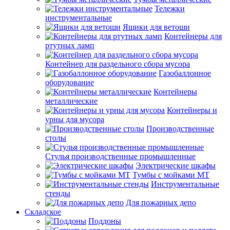
Тележки
инструментальные
Ящики для ветоши
Контейнеры для
ртутных ламп
Контейнер для раздельного сбора мусора
Газобаллонное
оборудование
Контейнеры
металлические
Контейнеры и
урны для мусора
Производственные
столы
Стулья производственные промышленные
Электрические шкафы
Тумбы с мойками МТ
Инструментальные
стенды
Для пожарных депо
Складское
Поддоны