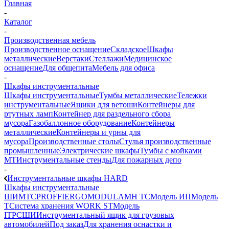
Главная
-
Каталог
-
Производственная мебель
Производственное оснащение
Складское
Шкафы
металлические
Верстаки
Стеллажи
Медицинское
оснащение
Для общепита
Мебель для офиса
-
Шкафы инструментальные
Шкафы инструментальные
Тумбы металлические
Тележки
инструментальные
Ящики для ветоши
Контейнеры для
ртутных ламп
Контейнер для раздельного сбора
мусора
Газобаллонное оборудование
Контейнеры
металлические
Контейнеры и урны для
мусора
Производственные столы
Стулья производственные
промышленные
Электрические шкафы
Тумбы с мойками
МТ
Инструментальные стенды
Для пожарных депо
-
Инструментальные шкафы HARD
Шкафы инструментальные
ШИМ
ТС
PROFFI
ERGO
MODUL
AMH TC
Модель ИП
Модель
Т
Система хранения WORK ST
Модель
ITP
СШИ
Инструментальный ящик для грузовых
автомобилей
Под заказ
Для хранения оснастки и