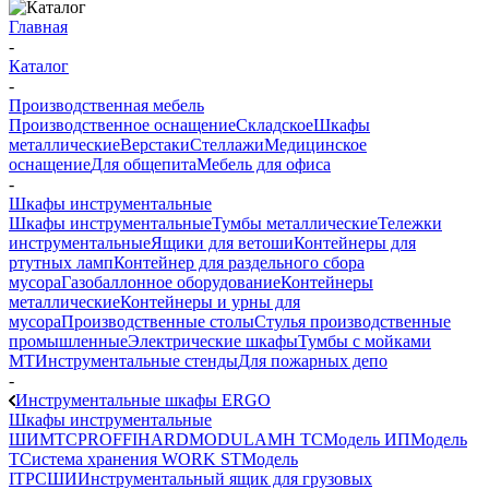
Главная
-
Каталог
-
Производственная мебель
Производственное оснащение
Складское
Шкафы
металлические
Верстаки
Стеллажи
Медицинское
оснащение
Для общепита
Мебель для офиса
-
Шкафы инструментальные
Шкафы инструментальные
Тумбы металлические
Тележки
инструментальные
Ящики для ветоши
Контейнеры для
ртутных ламп
Контейнер для раздельного сбора
мусора
Газобаллонное оборудование
Контейнеры
металлические
Контейнеры и урны для
мусора
Производственные столы
Стулья производственные
промышленные
Электрические шкафы
Тумбы с мойками
МТ
Инструментальные стенды
Для пожарных депо
-
Инструментальные шкафы ERGO
Шкафы инструментальные
ШИМ
ТС
PROFFI
HARD
MODUL
AMH TC
Модель ИП
Модель
Т
Система хранения WORK ST
Модель
ITP
СШИ
Инструментальный ящик для грузовых