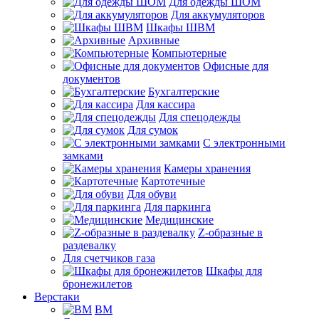
Для одежды ШОМ
Для аккумуляторов
Шкафы ШВМ
Архивные
Компьютерные
Офисные для
документов
Бухгалтерские
Для кассира
Для спецодежды
Для сумок
С электронными
замками
Камеры хранения
Картотечные
Для обуви
Для паркинга
Медицинские
Z-образные в
раздевалку
Для счетчиков газа
Шкафы для
бронежилетов
Верстаки
ВМ