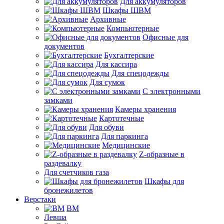
Для аккумуляторов
Шкафы ШВМ
Архивные
Компьютерные
Офисные для
документов
Бухгалтерские
Для кассира
Для спецодежды
Для сумок
С электронными
замками
Камеры хранения
Картотечные
Для обуви
Для паркинга
Медицинские
Z-образные в
раздевалку
Для счетчиков газа
Шкафы для
бронежилетов
Верстаки
ВМ
Левша