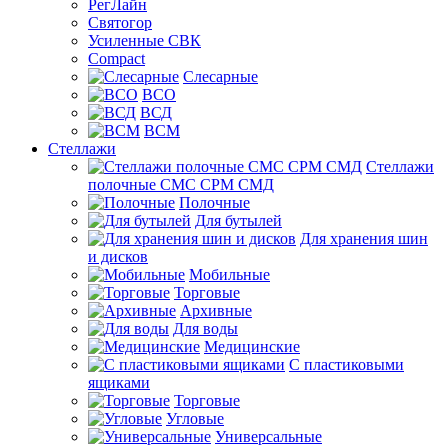
РегЛайн
Святогор
Усиленные СВК
Compact
Слесарные
ВСО
ВСД
ВСМ
Стеллажи
Стеллажи
полочные СМС СРМ СМД
Полочные
Для бутылей
Для хранения шин
и дисков
Мобильные
Торговые
Архивные
Для воды
Медицинские
С пластиковыми
ящиками
Торговые
Угловые
Универсальные