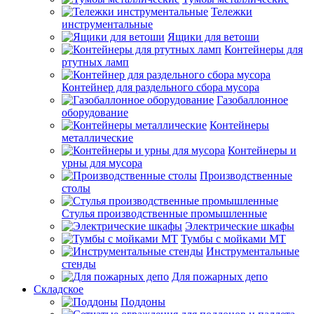
Тележки
инструментальные
Ящики для ветоши
Контейнеры для
ртутных ламп
Контейнер для раздельного сбора мусора
Газобаллонное
оборудование
Контейнеры
металлические
Контейнеры и
урны для мусора
Производственные
столы
Стулья производственные промышленные
Электрические шкафы
Тумбы с мойками МТ
Инструментальные
стенды
Для пожарных депо
Складское
Поддоны