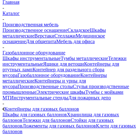
Главная
-
Каталог
-
Производственная мебель
Производственное оснащение
Складское
Шкафы
металлические
Верстаки
Стеллажи
Медицинское
оснащение
Для общепита
Мебель для офиса
-
Газобаллонное оборудование
Шкафы инструментальные
Тумбы металлические
Тележки
инструментальные
Ящики для ветоши
Контейнеры для
ртутных ламп
Контейнер для раздельного сбора
мусора
Газобаллонное оборудование
Контейнеры
металлические
Контейнеры и урны для
мусора
Производственные столы
Стулья производственные
промышленные
Электрические шкафы
Тумбы с мойками
МТ
Инструментальные стенды
Для пожарных депо
-
Контейнеры для газовых баллонов
Шкафы для газовых баллонов
Хранилища для газовых
баллонов
Тележки для баллонов
Стойки для газовых
баллонов
Ложементы для газовых баллонов
Клети для газовых
баллонов