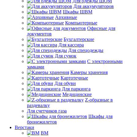
Для одежды ШОМ
Для аккумуляторов
Шкафы ШВМ
Архивные
Компьютерные
Офисные для
документов
Бухгалтерские
Для кассира
Для спецодежды
Для сумок
С электронными
замками
Камеры хранения
Картотечные
Для обуви
Для паркинга
Медицинские
Z-образные в
раздевалку
Для счетчиков газа
Шкафы для
бронежилетов
Верстаки
ВМ