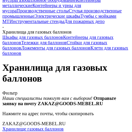
мусора
Газобаллонное оборудование
Контейнеры
металлические
Контейнеры и урны для
мусора
Производственные столы
Стулья производственные
промышленные
Электрические шкафы
Тумбы с мойками
МТ
Инструментальные стенды
Для пожарных депо
-
Хранилища для газовых баллонов
Шкафы для газовых баллонов
Контейнеры для газовых
баллонов
Тележки для баллонов
Стойки для газовых
баллонов
Ложементы для газовых баллонов
Клети для газовых
баллонов
Хранилища для газовых
баллонов
Фильтр
Наши специалисты помогут вам с выбором!
Отправьте
заявку на почту ZAKAZ@GOODS-MEBEL.RU
Нажмите на адрес почты, чтобы скопировать
ZAKAZ@GOODS-MEBEL.RU
Хранилище газовых баллонов