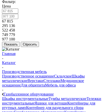
Фильтр:
Цена
67 815
295 136
522 458
749 779
977 100
Показать
Сбросить
Главная
-
Каталог
-
Производственная мебель
Производственное оснащение
Складское
Шкафы
металлические
Верстаки
Стеллажи
Медицинское
оснащение
Для общепита
Мебель для офиса
-
Газобаллонное оборудование
Шкафы инструментальные
Тумбы металлические
Тележки
инструментальные
Ящики для ветоши
Контейнеры для
ртутных ламп
Контейнер для раздельного сбора