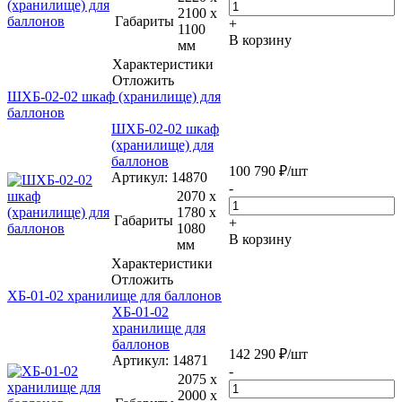
2100 x
Габариты
+
1100
В корзину
мм
Характеристики
Отложить
ШХБ-02-02 шкаф (хранилище) для
баллонов
ШХБ-02-02 шкаф
(хранилище) для
баллонов
100 790
₽
/шт
Артикул
: 14870
-
2070 x
1780 x
Габариты
+
1080
В корзину
мм
Характеристики
Отложить
ХБ-01-02 хранилище для баллонов
ХБ-01-02
хранилище для
баллонов
142 290
₽
/шт
Артикул
: 14871
-
2075 x
2000 x