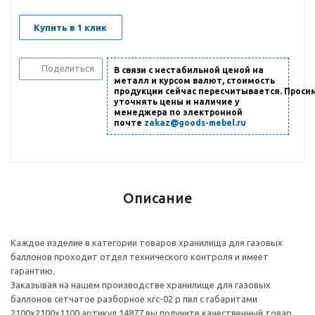
Купить в 1 клик
Поделиться
В связи с нестабильной ценой на
металл и курсом валют, стоимость
продукции сейчас пересчитывается. Проси
уточнять цены и наличие
у
менеджера по электронной
почте
zakaz@goods-mebel.ru
Описание
Каждое изделие в категории товаров хранилища для газовых
баллонов проходит отдел технического контроля и имеет
гарантию.
Заказывая на нашем производстве хранилище для газовых
баллонов сетчатое разборное хгс-02 р пвл с габаритами
2100х2100х1100 артикул 14877 вы получите качественный товар,