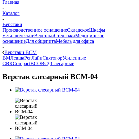
Главная
-
Каталог
-
Верстаки
Производственное оснащение
Складское
Шкафы
металлические
Верстаки
Стеллажи
Медицинское
оснащение
Для общепита
Мебель для офиса
-
Верстаки ВСМ
ВМ
Левша
РегЛайн
Святогор
Усиленные
СВК
Compact
ВСО
ВСД
Слесарные
Верстак слесарный ВСМ-04