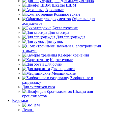
Для аккумуляторов
Шкафы ШВМ
Архивные
Компьютерные
Офисные для
документов
Бухгалтерские
Для кассира
Для спецодежды
Для сумок
С электронными
замками
Камеры хранения
Картотечные
Для обуви
Для паркинга
Медицинские
Z-образные в
раздевалку
Для счетчиков газа
Шкафы для
бронежилетов
Верстаки
ВМ
Левша