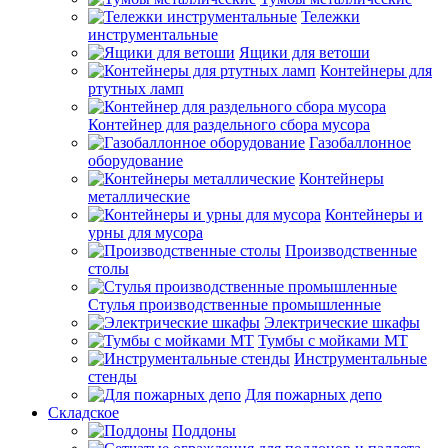
Тележки
инструментальные
Ящики для ветоши
Контейнеры для
ртутных ламп
Контейнер для раздельного сбора мусора
Газобаллонное
оборудование
Контейнеры
металлические
Контейнеры и
урны для мусора
Производственные
столы
Стулья производственные промышленные
Электрические шкафы
Тумбы с мойками МТ
Инструментальные
стенды
Для пожарных депо
Складское
Поддоны