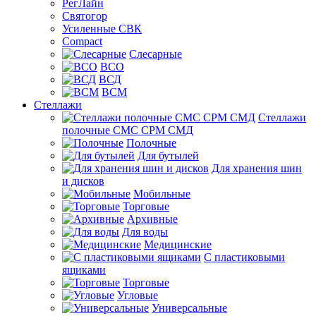
РегЛайн
Святогор
Усиленные СВК
Compact
Слесарные
ВСО
ВСД
ВСМ
Стеллажи
Стеллажи
полочные СМС СРМ СМД
Полочные
Для бутылей
Для хранения шин
и дисков
Мобильные
Торговые
Архивные
Для воды
Медицинские
С пластиковыми
ящиками
Торговые
Угловые
Универсальные