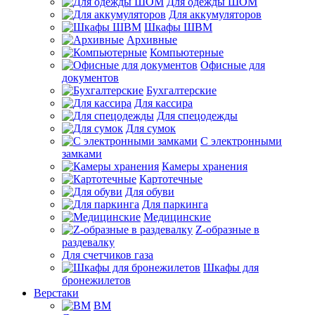
Для одежды ШОМ
Для аккумуляторов
Шкафы ШВМ
Архивные
Компьютерные
Офисные для
документов
Бухгалтерские
Для кассира
Для спецодежды
Для сумок
С электронными
замками
Камеры хранения
Картотечные
Для обуви
Для паркинга
Медицинские
Z-образные в
раздевалку
Для счетчиков газа
Шкафы для
бронежилетов
Верстаки
ВМ