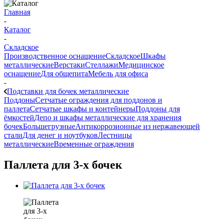
Главная
-
Каталог
-
Складское
Производственное оснащение
Складское
Шкафы
металлические
Верстаки
Стеллажи
Медицинское
оснащение
Для общепита
Мебель для офиса
-
Подставки для бочек металлические
Поддоны
Сетчатые ограждения для поддонов и
паллета
Сетчатые шкафы и контейнеры
Поддоны для
ёмкостей
Депо и шкафы металлические для хранения
бочек
Большегрузные
Антикоррозионные из нержавеющей
стали
Для денег и ноутбуков
Лестницы
металлические
Временные ограждения
Паллета для 3-х бочек