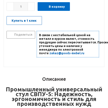
В корзину
Купить в 1 клик
Поделиться
В связи с нестабильной ценой на
металл и курсом валют, стоимость
продукции сейчас пересчитывается. Проси
уточнять цены и наличие
у
менеджера по электронной
почте
zakaz@goods-mebel.ru
Описание
Промышленный универсальный
стул СВПУ-5: Надежность,
эргономичность и стиль для
производственных нужд