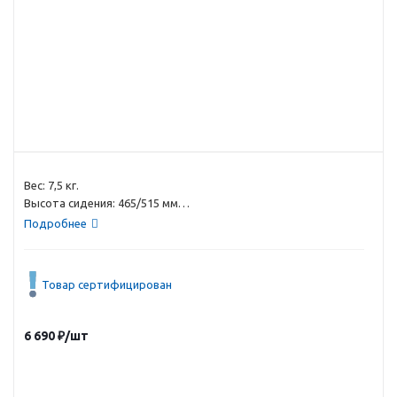
Вес: 7,5 кг.
Высота сидения: 465/515 мм
Глубина: 560 мм
Подробнее
Рабочая высота винта: 120 мм
Размер сидения: 390*390мм.
Ширина: 560 мм
Товар сертифицирован
6 690
₽
/шт