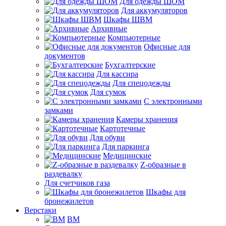
Для одежды ШОМ
Для аккумуляторов
Шкафы ШВМ
Архивные
Компьютерные
Офисные для
документов
Бухгалтерские
Для кассира
Для спецодежды
Для сумок
С электронными
замками
Камеры хранения
Картотечные
Для обуви
Для паркинга
Медицинские
Z-образные в
раздевалку
Для счетчиков газа
Шкафы для
бронежилетов
Верстаки
ВМ