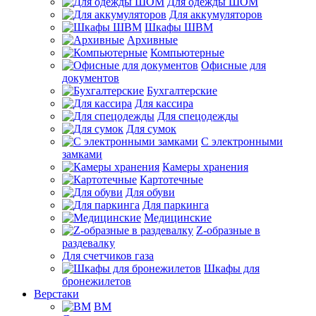
Для одежды ШОМ
Для аккумуляторов
Шкафы ШВМ
Архивные
Компьютерные
Офисные для
документов
Бухгалтерские
Для кассира
Для спецодежды
Для сумок
С электронными
замками
Камеры хранения
Картотечные
Для обуви
Для паркинга
Медицинские
Z-образные в
раздевалку
Для счетчиков газа
Шкафы для
бронежилетов
Верстаки
ВМ