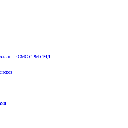
полочные СМС СРМ СМД
дисков
ами