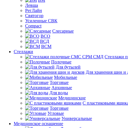
ВМ
Левша
РегЛайн
Святогор
Усиленные СВК
Compact
Слесарные
ВСО
ВСД
ВСМ
Стеллажи
Стеллажи 
Полочные
Для бутылей
Для хранения шин и 
Мобильные
Торговые
Архивные
Для воды
Медицинские
С пластиковыми ящик
Торговые
Угловые
Универсальные
Медицинское оснащение