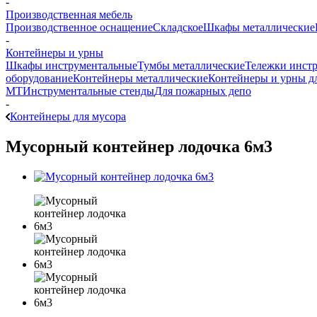
-
Производственная мебель
Производственное оснащение
Складское
Шкафы металлические
-
Контейнеры и урны
Шкафы инструментальные
Тумбы металлические
Тележки инст
оборудование
Контейнеры металлические
Контейнеры и урны д
МТ
Инструментальные стенды
Для пожарных депо
-
Контейнеры для мусора
Мусорный контейнер лодочка 6м3