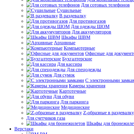
Для сотовых телефонов
Сушильные
В раздевалку
Для противогазов
Для одежды ШОМ
Для аккумуляторов
Шкафы ШВМ
Архивные
Компьютерные
Офисные для документ
Бухгалтерские
Для кассира
Для спецодежды
Для сумок
С электронными замка
Камеры хранения
Картотечные
Для обуви
Для паркинга
Медицинские
Z-образные в раздевалку
Для счетчиков газа
Шкафы для бронежиле
Верстаки