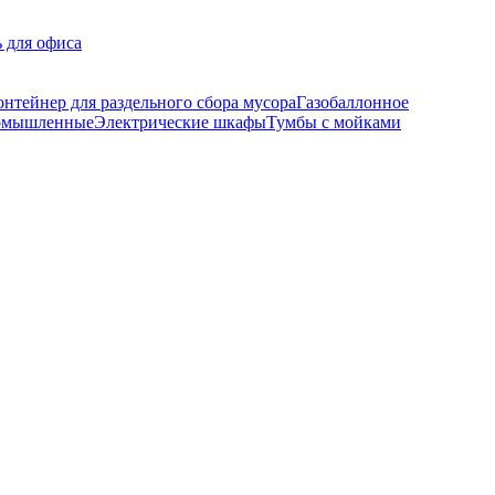
 для офиса
онтейнер для раздельного сбора мусора
Газобаллонное
ромышленные
Электрические шкафы
Тумбы с мойками