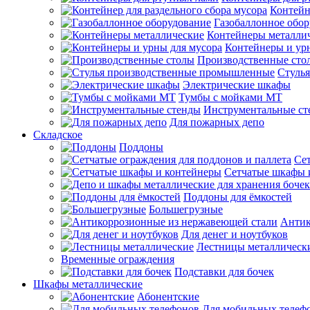
Контейн
Газобаллонное обо
Контейнеры металли
Контейнеры и ур
Производственные сто
Стуль
Электрические шкафы
Тумбы с мойками МТ
Инструментальные ст
Для пожарных депо
Складское
Поддоны
Сет
Сетчатые шкафы 
Поддоны для ёмкостей
Большегрузные
Антик
Для денег и ноутбуков
Лестницы металлическ
Временные ограждения
Подставки для бочек
Шкафы металлические
Абонентские
Для мобильных телеф