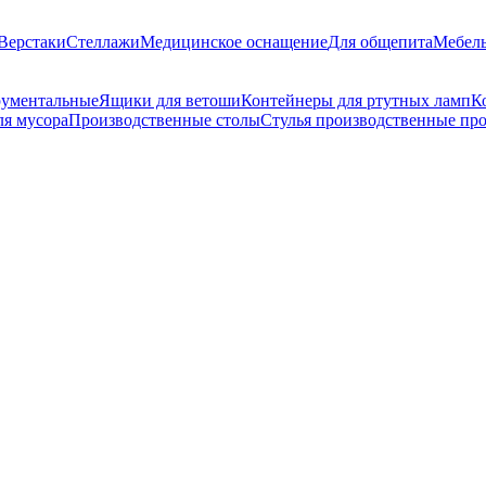
Верстаки
Стеллажи
Медицинское оснащение
Для общепита
Мебель
рументальные
Ящики для ветоши
Контейнеры для ртутных ламп
К
ля мусора
Производственные столы
Стулья производственные п