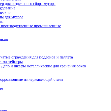
ер для раздельного сбора мусора
рудование
ческие
ны для мусора
лы
я производственные промышленные
енды
чатые ограждения для поддонов и паллета
и контейнеры
Депо и шкафы металлические для хранения бочек
оррозионные из нержавеющей стали
ие
онов