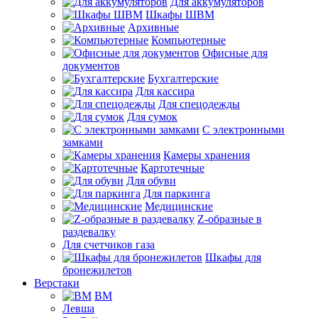
Для аккумуляторов
Шкафы ШВМ
Архивные
Компьютерные
Офисные для
документов
Бухгалтерские
Для кассира
Для спецодежды
Для сумок
С электронными
замками
Камеры хранения
Картотечные
Для обуви
Для паркинга
Медицинские
Z-образные в
раздевалку
Для счетчиков газа
Шкафы для
бронежилетов
Верстаки
ВМ
Левша