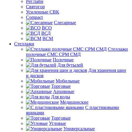
РегЛайн
Святогор
Усиленные СВК
Compact
Слесарные
ВСО
ВСД
ВСМ
Стеллажи
Стеллажи
полочные СМС СРМ СМД
Полочные
Для бутылей
Для хранения шин
и дисков
Мобильные
Торговые
Архивные
Для воды
Медицинские
С пластиковыми
ящиками
Торговые
Угловые
Универсальные