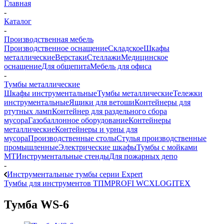
Главная
-
Каталог
-
Производственная мебель
Производственное оснащение
Складское
Шкафы
металлические
Верстаки
Стеллажи
Медицинское
оснащение
Для общепита
Мебель для офиса
-
Тумбы металлические
Шкафы инструментальные
Тумбы металлические
Тележки
инструментальные
Ящики для ветоши
Контейнеры для
ртутных ламп
Контейнер для раздельного сбора
мусора
Газобаллонное оборудование
Контейнеры
металлические
Контейнеры и урны для
мусора
Производственные столы
Стулья производственные
промышленные
Электрические шкафы
Тумбы с мойками
МТ
Инструментальные стенды
Для пожарных депо
-
Инструментальные тумбы серии Expert
Тумбы для инструментов ТПМ
PROFI W
СХ
LOGITEX
Тумба WS-6