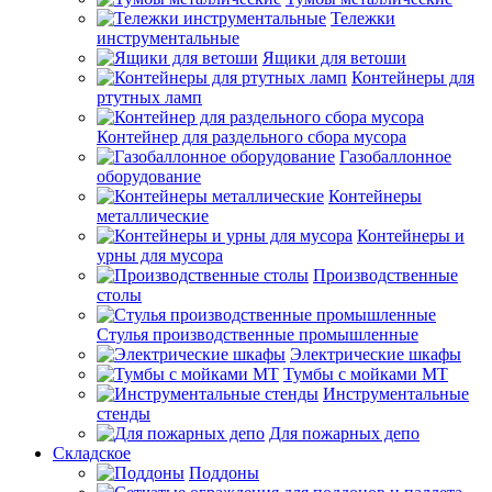
Тележки
инструментальные
Ящики для ветоши
Контейнеры для
ртутных ламп
Контейнер для раздельного сбора мусора
Газобаллонное
оборудование
Контейнеры
металлические
Контейнеры и
урны для мусора
Производственные
столы
Стулья производственные промышленные
Электрические шкафы
Тумбы с мойками МТ
Инструментальные
стенды
Для пожарных депо
Складское
Поддоны