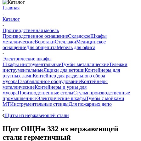
Главная
-
Каталог
-
Производственная мебель
Производственное оснащение
Складское
Шкафы
металлические
Верстаки
Стеллажи
Медицинское
оснащение
Для общепита
Мебель для офиса
-
Электрические шкафы
Шкафы инструментальные
Тумбы металлические
Тележки
инструментальные
Ящики для ветоши
Контейнеры для
ртутных ламп
Контейнер для раздельного сбора
мусора
Газобаллонное оборудование
Контейнеры
металлические
Контейнеры и урны для
мусора
Производственные столы
Стулья производственные
промышленные
Электрические шкафы
Тумбы с мойками
МТ
Инструментальные стенды
Для пожарных депо
-
Щиты из нержавеющей стали
Щит ОЩНн 332 из нержавеющей
стали герметичный