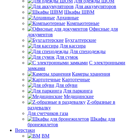
Для одежды ШОМ
Для аккумуляторов
Шкафы ШВМ
Архивные
Компьютерные
Офисные для
документов
Бухгалтерские
Для кассира
Для спецодежды
Для сумок
С электронными
замками
Камеры хранения
Картотечные
Для обуви
Для паркинга
Медицинские
Z-образные в
раздевалку
Для счетчиков газа
Шкафы для
бронежилетов
Верстаки
ВМ