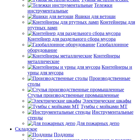
Тележки
инструментальные
Ящики для ветоши
Контейнеры для
ртутных ламп
Контейнер для раздельного сбора мусора
Газобаллонное
оборудование
Контейнеры
металлические
Контейнеры и
урны для мусора
Производственные
столы
Стулья производственные промышленные
Электрические шкафы
Тумбы с мойками МТ
Инструментальные
стенды
Для пожарных депо
Складское
Поддоны