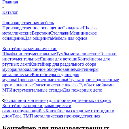
Главная
-
Каталог
-
Производственная мебель
Производственное оснащение
Складское
Шкафы
металлические
Верстаки
Стеллажи
Медицинское
оснащение
Для общепита
Мебель для офиса
-
Контейнеры металлические
Шкафы инструментальные
Тумбы металлические
Тележки
инструментальные
Ящики для ветоши
Контейнеры для
ртутных ламп
Контейнер для раздельного сбора
мусора
Газобаллонное оборудование
Контейнеры
металлические
Контейнеры и урны для
мусора
Производственные столы
Стулья производственные
промышленные
Электрические шкафы
Тумбы с мойками
МТ
Инструментальные стенды
Для пожарных депо
-
Распашной контейнер для производственных отходов
Контейнеры опрокидывающиеся и
саморазгружающийся
Контейнеры складные с откидным
дном
Тара ТМП металлическая производственная
Контейнер для производственных