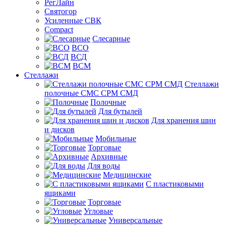
РегЛайн
Святогор
Усиленные СВК
Compact
Слесарные
ВСО
ВСД
ВСМ
Стеллажи
Стеллажи
полочные СМС СРМ СМД
Полочные
Для бутылей
Для хранения шин
и дисков
Мобильные
Торговые
Архивные
Для воды
Медицинские
С пластиковыми
ящиками
Торговые
Угловые
Универсальные