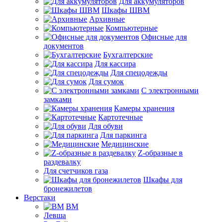
Для аккумуляторов
Шкафы ШВМ
Архивные
Компьютерные
Офисные для
документов
Бухгалтерские
Для кассира
Для спецодежды
Для сумок
С электронными
замками
Камеры хранения
Картотечные
Для обуви
Для паркинга
Медицинские
Z-образные в
раздевалку
Для счетчиков газа
Шкафы для
бронежилетов
Верстаки
ВМ
Левша