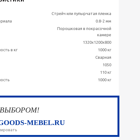
Стрейч или пупырчатая пленка
ериала
0.8-2 мм
Порошковая в покрасочной
камере
1320х1200х800
ость в кг
1000 кг
Сварная
1050
110 кг
ность
1000 кг
 ВЫБОРОМ!
GOODS-MEBEL.RU
пировать