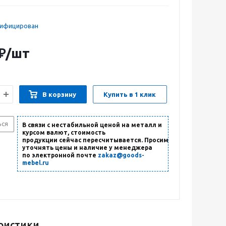
тифицирован
₽
/шт
В корзину
Купить в 1 клик
ься
В связи с нестабильной ценой на металл и
курсом валют, стоимость
продукции сейчас пересчитывается. Просим
уточнять цены и наличие
у менеджера
по электронной почте
zakaz@goods-
mebel.ru
ристики