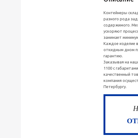
Контейнеры скла
разного рода зад
содержимого. Ме
ускоряют процесс
занимает миниму
Каждое изделие в
откидным дном п
гарантию.
Заказывая на наш
1100 с габаритам
качественный тов
компания осущест
Петербургу.
Н
ОТ