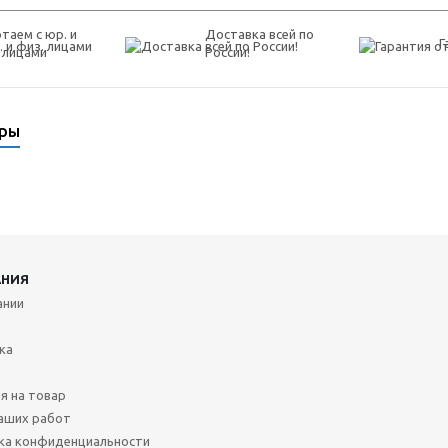
таем с юр. и
Доставка всей по
Г
 лицами
России!
ары
АНИЯ
ании
ка
я на товар
аших работ
ка конфиденциальности