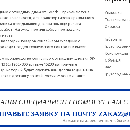
дные с откидным дном от Goods – применяются в
Упаковка
ачах, в частности, для транспортировки различного
Толщина мат
ханизм откидывания дна при помощи рычага
Окраска
 работ. Нагруженное или собранное изделие
м места
Габариты
 категории товаров контейнеры складные с
Грузоподъемн
роходит отдел технического контроля и имеет
Конструкция
ем производстве контейнер с откидным дном кг-08-
Объем, л
и 1320х1200х800 артикул 15233 вы получите
Вес
ар, который будет служить вам долгие годы. Наша
Грузоподъем
вляет доставку по всей России, Москве и Санкт-
АШИ СПЕЦИАЛИСТЫ ПОМОГУТ ВАМ С
ПРАВЬТЕ ЗАЯВКУ НА ПОЧТУ ZAKAZ@
Нажмите на адрес почты, чтобы ско