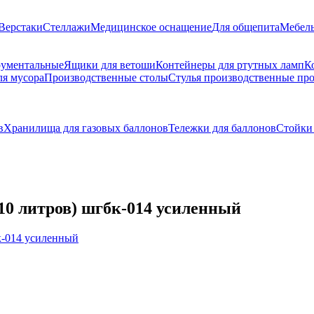
Верстаки
Стеллажи
Медицинское оснащение
Для общепита
Мебель
рументальные
Ящики для ветоши
Контейнеры для ртутных ламп
К
ля мусора
Производственные столы
Стулья производственные п
в
Хранилища для газовых баллонов
Тележки для баллонов
Стойки 
10 литров) шгбк-014 усиленный