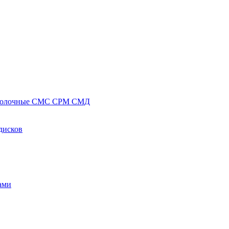
полочные СМС СРМ СМД
дисков
ами