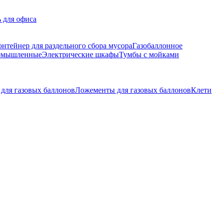
 для офиса
онтейнер для раздельного сбора мусора
Газобаллонное
ромышленные
Электрические шкафы
Тумбы с мойками
для газовых баллонов
Ложементы для газовых баллонов
Клети