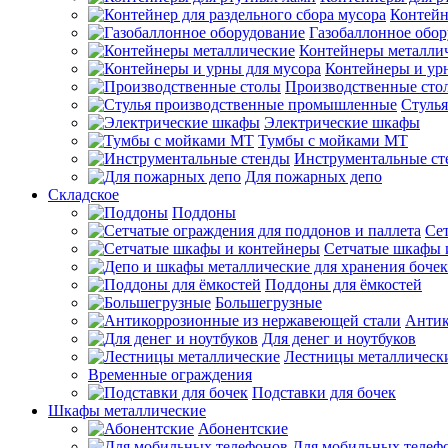
Контейн
Газобаллонное обо
Контейнеры металли
Контейнеры и ур
Производственные сто
Стуль
Электрические шкафы
Тумбы с мойками МТ
Инструментальные ст
Для пожарных депо
Складское
Поддоны
Сет
Сетчатые шкафы 
Поддоны для ёмкостей
Большегрузные
Антик
Для денег и ноутбуков
Лестницы металлическ
Временные ограждения
Подставки для бочек
Шкафы металлические
Абонентские
Для мобильных телеф