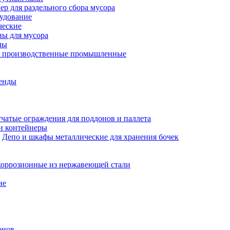
ер для раздельного сбора мусора
рудование
ческие
ны для мусора
лы
я производственные промышленные
енды
чатые ограждения для поддонов и паллета
и контейнеры
Депо и шкафы металлические для хранения бочек
оррозионные из нержавеющей стали
ие
онов