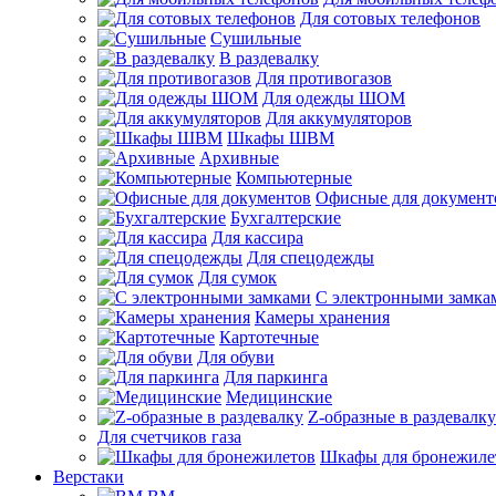
Для сотовых телефонов
Сушильные
В раздевалку
Для противогазов
Для одежды ШОМ
Для аккумуляторов
Шкафы ШВМ
Архивные
Компьютерные
Офисные для документ
Бухгалтерские
Для кассира
Для спецодежды
Для сумок
С электронными замка
Камеры хранения
Картотечные
Для обуви
Для паркинга
Медицинские
Z-образные в раздевалку
Для счетчиков газа
Шкафы для бронежиле
Верстаки