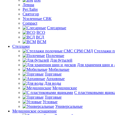
ВМ
Левша
РегЛайн
Святогор
Усиленные СВК
Compact
Слесарные
ВСО
ВСД
ВСМ
Стеллажи
Стеллажи 
Полочные
Для бутылей
Для хранения шин и 
Мобильные
Торговые
Архивные
Для воды
Медицинские
С пластиковыми ящик
Торговые
Угловые
Универсальные
Медицинское оснащение