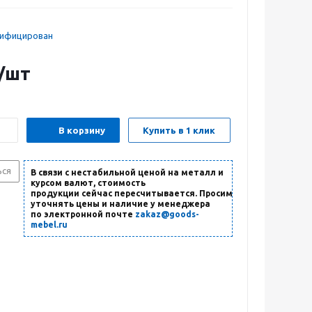
тифицирован
/шт
В корзину
Купить в 1 клик
ься
В связи с нестабильной ценой на металл и
курсом валют, стоимость
продукции сейчас пересчитывается. Просим
уточнять цены и наличие
у менеджера
по электронной почте
zakaz@goods-
mebel.ru