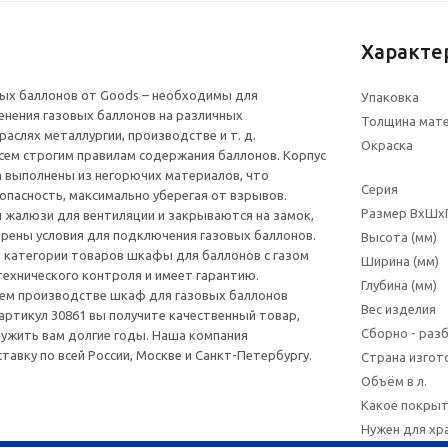
Характе
ых баллонов от Goods – необходимы для
Упаковка
нения газовых баллонов на различных
Толщина мат
аслях металлургии, производстве и т. д.
Окраска
ем строгим правилам содержания баллонов. Корпус
а выполнены из негорючих материалов, что
Серия
опасность, максимально уберегая от взрывов.
Размер ВхШхГ
жалюзи для вентиляции и закрываются на замок,
рены условия для подключения газовых баллонов.
Высота (мм)
 категории товаров шкафы для баллонов с газом
Ширина (мм)
ехнического контроля и имеет гарантию.
Глубина (мм)
шем производстве шкаф для газовых баллонов
Вес изделия
 артикул 30861 вы получите качественный товар,
Сборно - раз
ужить вам долгие годы. Наша компания
тавку по всей России, Москве и Санкт-Петербургу.
Страна изгот
Объём в л.
Какое покры
Нужен для хр