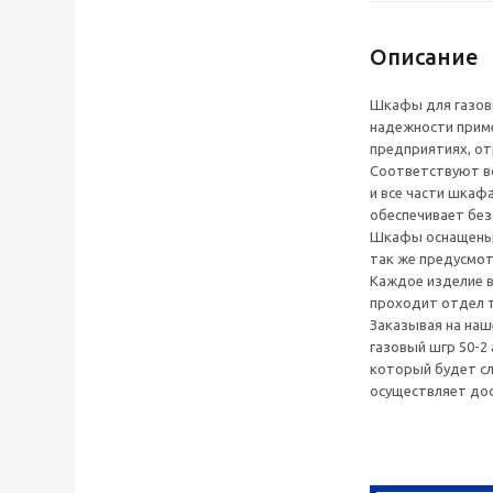
Описание
Шкафы для газов
надежности приме
предприятиях, отр
Соответствуют вс
и все части шкаф
обеспечивает без
Шкафы оснащены 
так же предусмот
Каждое изделие в
проходит отдел т
Заказывая на на
газовый шгр 50-2
который будет сл
осуществляет дос