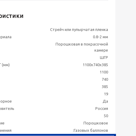
ристики
Стрейч или пупырчатая пленка
ериала
0.8-2 мм
Порошковая в покрасочной
камере
ШГР
 (мм)
1100x740x385
1100
740
385
19
борное
Да
овитель
Россия
50
тие
Порошковое
анения
:Газовых баллонов